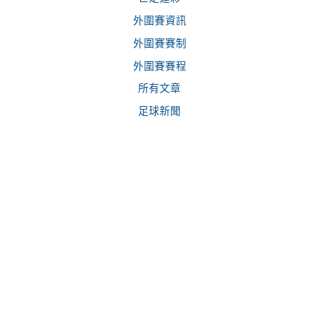
外圍賽資訊
外圍賽賽制
外圍賽賽程
所有文章
足球新聞