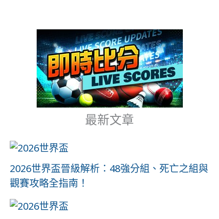
最新文章
2026世界盃晉級解析：48強分組、死亡之組與
觀賽攻略全指南！