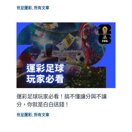
世足運彩
,
所有文章
運彩足球玩家必看！搞不懂讓分與不讓
分，你就是白白送錢！
世足運彩
,
所有文章