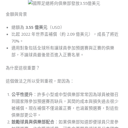
金額與背景
總額為
3.55 億美元
（USD）
比起 2022 年世界盃補償（約 2.09 億美元），成長了將近
70%。
適用對象包括全球所有讓球員參加預選賽與正賽的俱樂
部，不論球員最後是否進入正賽名單。
為什麼這很重要？
這個做法之所以受到重視，是因為：
公平性提升
：許多小型或中型俱樂部常常因為球員被徵召
到國家隊參加預選賽而缺兵，其間的成本與損失過去很少
被補償。現在補償不僅涵蓋正賽，也涵蓋預選賽，對這些
俱樂部更公平。
鼓勵球員與俱樂部配合
：如果俱樂部知道即便球員只是參