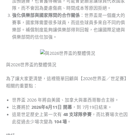
加預選賽，也會獲得補償，可能會更願意讓球員代表國家
隊，而不會因為憂慮傷病、時間成本等原因拒絕。
強化俱樂部與國家隊間的合作關係
：世界盃是一個龐大的
賽事，國家隊需要很多球員，而這些球員多來自不同的俱
樂部。補償制度能夠讓俱樂部得到回報，也讓國際足總與
俱樂部間的信任加強。
與2026世界盃的整體情況
為了讓大家更清楚，這裡簡單回顧與【2026世界盃／世足賽】
相關的重要點：
世界盃 2026 年將由美國、加拿大與墨西哥聯合主辦。
比賽將於
2026年6月11日 開幕
，到 7月19日結束。
這是世足歷史上第一次有
48 支球隊參賽
，而比賽場次也因
此從過去少場次變為
104 場
。