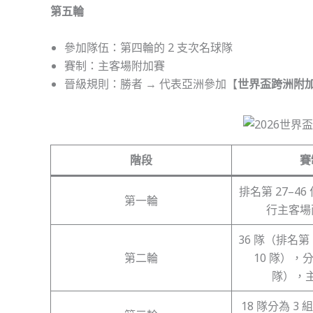
第五輪
參加隊伍：第四輪的 2 支次名球隊
賽制：主客場附加賽
晉級規則：勝者 → 代表亞洲參加【
世界盃跨洲附
階段
賽
排名第 27–46
第一輪
行主客場
36 隊（排名第 
第二輪
10 隊），分
隊），
18 隊分為 3