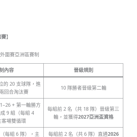
加賽
】
制內容
晉級規則
 位的 20 支球隊，進
10 隊勝者晉級第二輪
兩回合淘汰賽
1–26 + 第一輪勝方
每組前 2 名（共 18 隊）晉級第三
成 9 組（每組 4
輪，並獲得
2027亞洲盃資格
主客場雙循環
 組（每組 6 隊），主
每組前 2 名（共 6 隊）直通
2026