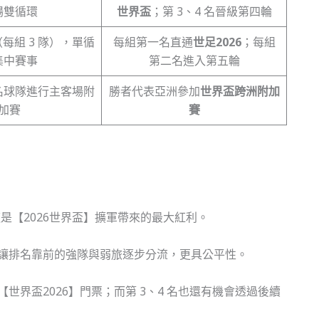
場雙循環
世界盃
；第 3、4 名晉級第四輪
組（每組 3 隊），單循
每組第一名直通
世足2026
；每組
集中賽事
第二名進入第五輪
名球隊進行主客場附
勝者代表亞洲參加
世界盃跨洲附加
加賽
賽
是【2026世界盃】擴軍帶來的最大紅利。
讓排名靠前的強隊與弱旅逐步分流，更具公平性。
界盃2026】門票；而第 3、4 名也還有機會透過後續