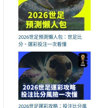
2026世足預測懶人包：世足比
分、運彩投注一次看懂
2026世足運彩攻略：投注比分風