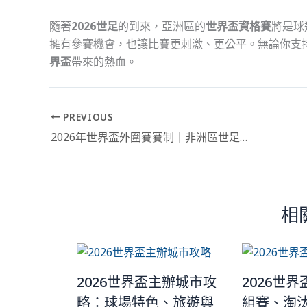
隨著
2026世足
的到來，亞洲區的
世界盃資格賽
將是球
擁有參賽機會，也讓比賽更刺激、更公平。無論你支
界盃
帶來的熱血。
PREVIOUS
2026年世界盃外圍賽賽制｜非洲區世足賽制完整解析
相
2026世界盃主辦城市攻
2026世
略：球場特色、旅遊與
組賽、淘