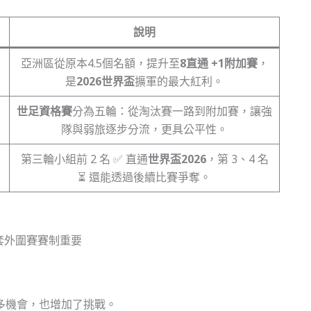
說明
亞洲區從原本4.5個名額，提升至
8直通 +1附加賽
，
是
2026世界盃
擴軍的最大紅利。
世足資格賽
分為五輪：從淘汰賽一路到附加賽，讓強
隊與弱旅逐步分流，更具公平性。
第三輪小組前 2 名 ✅ 直通
世界盃2026
，第 3、4 名
⏳ 還能透過後續比賽爭奪。
多機會，也增加了挑戰。