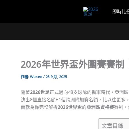
跳
至
即時比
主
要
內
容
2026年世界盃外圍賽賽
作者:
Wuseo
/
25 9 月, 2025
隨著
2026世足
正式邁向48支球隊的擴軍時代，亞洲區
決出8個直接名額+1個跨洲附加賽名額，比以往更多
面就為你完整解析
2026世界盃
的
亞洲區資格賽
賽制，
文章目錄