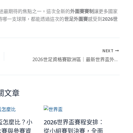
迷最期待的焦點之一。這次全新的
外圍賽賽制
讓更多國家
持哪一支球隊，都能透過這次的
世足外圍賽
感受到
2026世
NEXT
2026世足資格賽歐洲區｜最新世界盃外圍賽賽程
關文章
界盃怎麼比？小
2026世界盃賽程安排：
汰賽與參賽資
從小組賽到決賽，全面