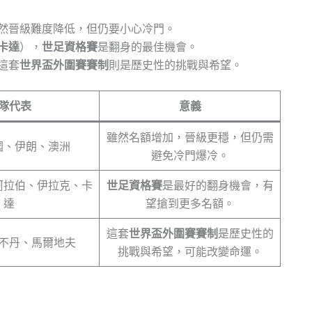
然晉級難度降低，但仍要小心冷門。
卡達
），
世足資格賽
是翻身的最佳機會。
這套
世界盃外圍賽賽制
則是歷史性的挑戰與希望。
隊代表
意義
雖然名額增加，晉級更穩，但仍需
國、伊朗、澳洲
避免冷門爆冷。
阿拉伯、伊拉克、卡
世足資格賽
是最好的翻身機會，有
達
望搶到更多名額。
這套
世界盃外圍賽賽制
是歷史性的
不丹、馬爾地夫
挑戰與希望，可能改變命運。