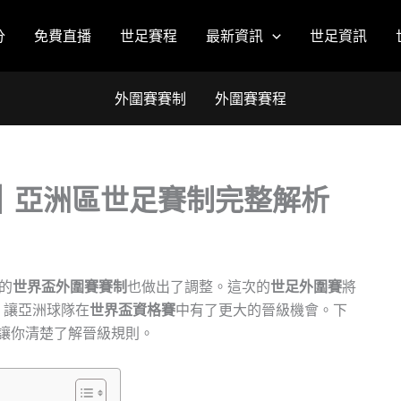
分
免費直播
世足賽程
最新資訊
世足資訊
外圍賽賽制
外圍賽賽程
制｜亞洲區世足賽制完整解析
的
世界盃外圍賽賽制
也做出了調整。這次的
世足外圍賽
將
，讓亞洲球隊在
世界盃資格賽
中有了更大的晉級機會。下
讓你清楚了解晉級規則。