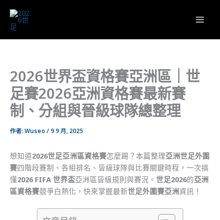
跳
至
主
要
內
容
2026世界盃資格賽亞洲區｜世
足賽2026亞洲資格賽最新賽
制、分組與晉級球隊總整理
作者:
Wuseo
/
9 9 月, 2025
想知道
2026世足亞洲區資格賽
怎麼踢？本篇整理
亞洲世足外圍
賽
四階段賽制、各組排名、晉級球隊與比賽關鍵時程，一次搞
懂
2026 FIFA 世界盃
亞洲區晉級規則與賽況。
世足2026
的
亞洲
區資格賽
競爭白熱化，快來掌握最新
世足外圍賽亞洲
資訊！