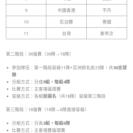
9
中國香港
不丹
10
尼泊爾
寮國
11
台灣
東帝汶
第二階段｜36強賽（36隊→18隊）
參加隊伍：第一階段晉級11隊+亞洲排名前25隊，共
36支球
隊
分組方式：分成
9組，每組4隊
比賽方式：主客場循環賽
晉級方式：各組
前兩名
（共18隊）晉級第三階段
第三階段｜18強賽（18隊→6隊直接晉級）
分組方式：分為
3組，每組6隊
比賽方式：主客場雙循環賽