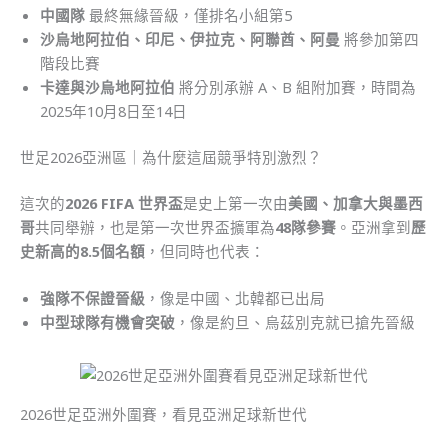
中國隊
最終無緣晉級，僅排名小組第5
沙烏地阿拉伯、印尼、伊拉克、阿聯酋、阿曼
將參加第四
階段比賽
卡達與沙烏地阿拉伯
將分別承辦 A、B 組附加賽，時間為
2025年10月8日至14日
世足2026亞洲區｜為什麼這屆競爭特別激烈？
這次的
2026 FIFA 世界盃
是史上第一次由
美國、加拿大與墨西
哥
共同舉辦，也是第一次世界盃擴軍為
48隊參賽
。亞洲拿到
歷
史新高的8.5個名額
，但同時也代表：
強隊不保證晉級
，像是中國、北韓都已出局
中型球隊有機會突破
，像是約旦、烏茲別克就已搶先晉級
2026世足亞洲外圍賽，看見亞洲足球新世代