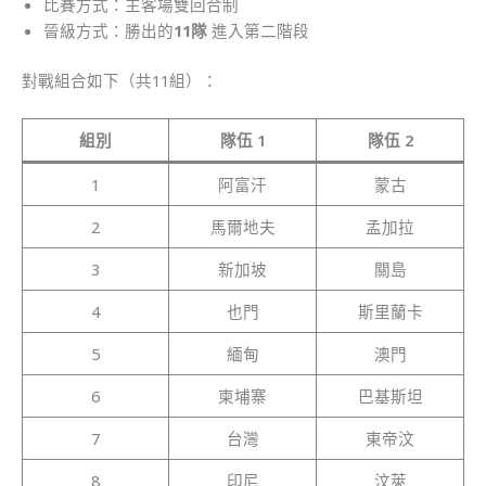
比賽方式：主客場雙回合制
晉級方式：勝出的
11隊
進入第二階段
對戰組合如下（共11組）：
組別
隊伍 1
隊伍 2
1
阿富汗
蒙古
2
馬爾地夫
孟加拉
3
新加坡
關島
4
也門
斯里蘭卡
5
緬甸
澳門
6
柬埔寨
巴基斯坦
7
台灣
東帝汶
8
印尼
汶萊