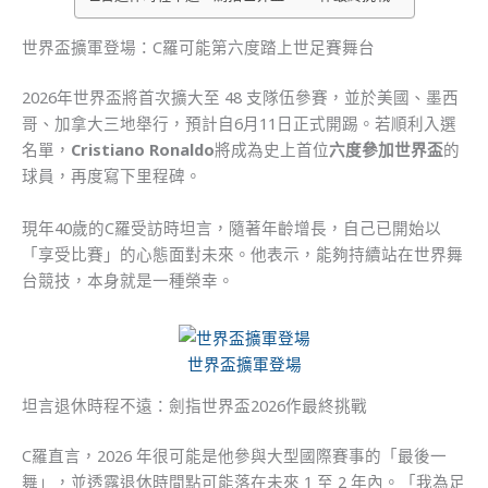
世界盃擴軍登場：C羅可能第六度踏上世足賽舞台
2026年世界盃將首次擴大至 48 支隊伍參賽，並於美國、墨西
哥、加拿大三地舉行，預計自6月11日正式開踢。若順利入選
名單，
Cristiano Ronaldo
將成為史上首位
六度參加世界盃
的
球員，再度寫下里程碑。
現年40歲的C羅受訪時坦言，隨著年齡增長，自己已開始以
「享受比賽」的心態面對未來。他表示，能夠持續站在世界舞
台競技，本身就是一種榮幸。
世界盃擴軍登場
坦言退休時程不遠：劍指世界盃2026作最終挑戰
C羅直言，2026 年很可能是他參與大型國際賽事的「最後一
舞」，並透露退休時間點可能落在未來 1 至 2 年內。「我為足