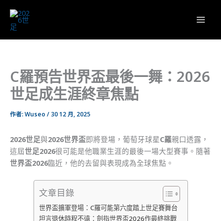
跳
至
主
要
內
容
C羅預告世界盃最後一舞：2026
世足成生涯終章焦點
作者:
Wuseo
/
30 12 月, 2025
2026世足
與
2026世界盃
即將登場，葡萄牙球星
C羅
親口透露，
這屆
世足2026
很可能是他職業生涯的最後一場大型賽事。隨著
世界盃2026
臨近，他的去留與表現成為全球焦點。
文章目錄
世界盃擴軍登場：C羅可能第六度踏上世足賽舞台
坦言退休時程不遠：劍指世界盃2026作最終挑戰