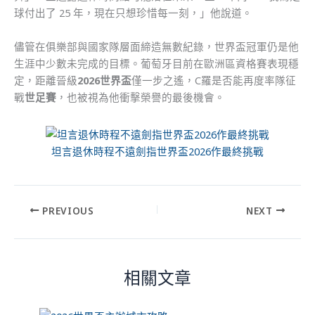
球付出了 25 年，現在只想珍惜每一刻，」他說道。
儘管在俱樂部與國家隊層面締造無數紀錄，世界盃冠軍仍是他
生涯中少數未完成的目標。葡萄牙目前在歐洲區資格賽表現穩
定，距離晉級
2026世界盃
僅一步之遙，C羅是否能再度率隊征
戰
世足賽
，也被視為他衝擊榮譽的最後機會。
坦言退休時程不遠劍指世界盃2026作最終挑戰
PREVIOUS
NEXT
相關文章