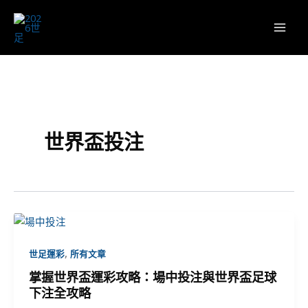
跳
至
主
要
內
容
世界盃投注
,
世足運彩
所有文章
掌握世界盃運彩攻略：場中投注與世界盃足球
下注全攻略