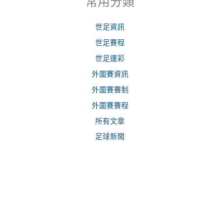
常用分類
世足資訊
世足賽程
世足運彩
外圍賽資訊
外圍賽賽制
外圍賽賽程
所有文章
足球新聞