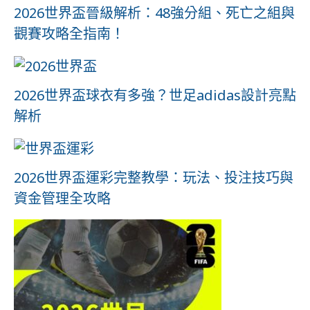
2026世界盃晉級解析：48強分組、死亡之組與
觀賽攻略全指南！
2026世界盃球衣有多強？世足adidas設計亮點
解析
2026世界盃運彩完整教學：玩法、投注技巧與
資金管理全攻略