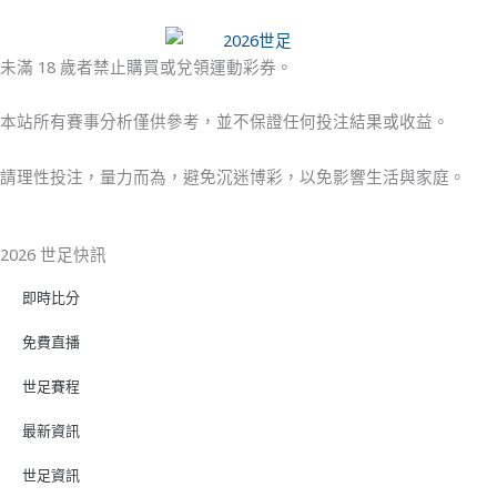
未滿 18 歲者禁止購買或兌領運動彩券。
本站所有賽事分析僅供參考，並不保證任何投注結果或收益。
請理性投注，量力而為，避免沉迷博彩，以免影響生活與家庭。
2026 世足快訊
即時比分
免費直播
世足賽程
最新資訊
世足資訊