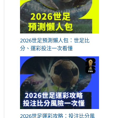
2026世足預測懶人包：世足比
分、運彩投注一次看懂
2026世足運彩攻略：投注比分風