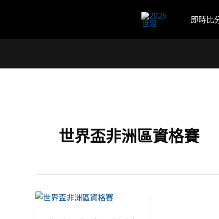
跳
至
即時比
主
要
內
容
世界盃非洲區資格賽