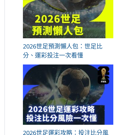
2026世足預測懶人包：世足比
分、運彩投注一次看懂
2026世足運彩攻略：投注比分風