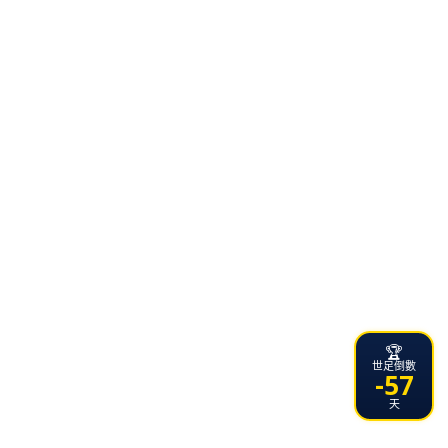
🏆
世足倒數
-57
天