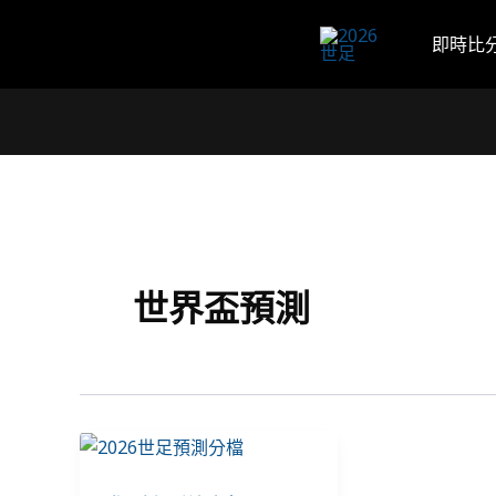
跳
至
即時比
主
要
內
容
世界盃預測