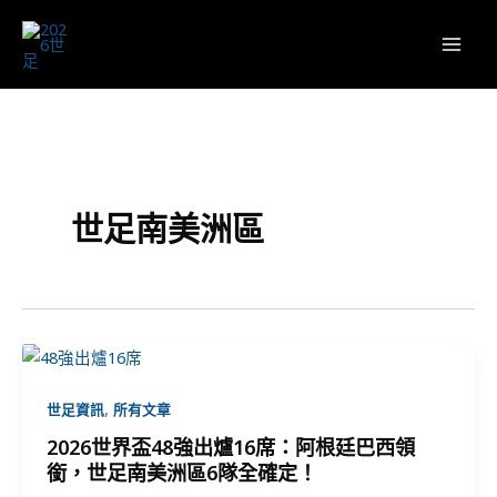
跳
至
主
要
內
容
世足南美洲區
,
世足資訊
所有文章
2026世界盃48強出爐16席：阿根廷巴西領
銜，世足南美洲區6隊全確定！