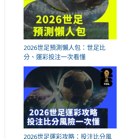
2026世足預測懶人包：世足比
分、運彩投注一次看懂
2026世足運彩攻略：投注比分風