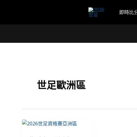
跳
至
即時比
主
要
內
容
世足歐洲區