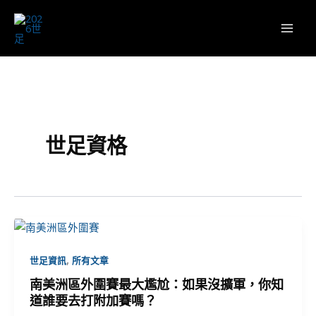
跳
至
主
要
內
容
世足資格
,
世足資訊
所有文章
南美洲區外圍賽最大尷尬：如果沒擴軍，你知
道誰要去打附加賽嗎？