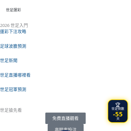
世足運彩
2026 世足入門
運彩下注攻略
足球波膽預測
世足新聞
世足直播哪裡看
世足冠軍預測
🏆
世足倒數
世足搶先看
-55
免費直播觀看
天
高賠率投注