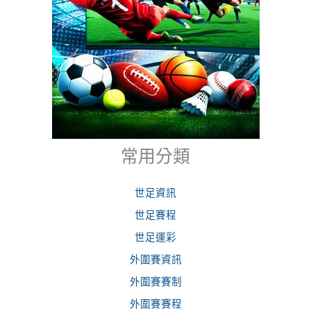
常用分類
世足資訊
世足賽程
世足運彩
外圍賽資訊
外圍賽賽制
外圍賽賽程