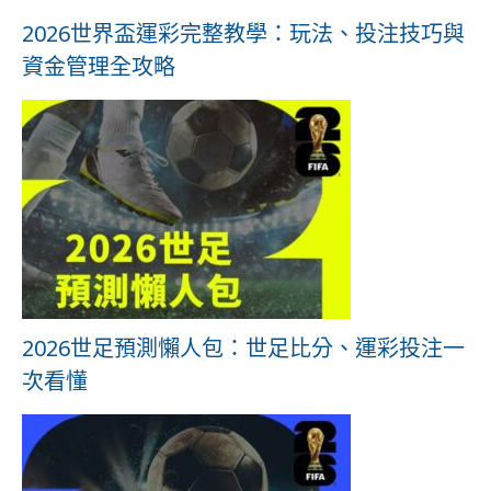
2026世界盃運彩完整教學：玩法、投注技巧與
資金管理全攻略
2026世足預測懶人包：世足比分、運彩投注一
次看懂