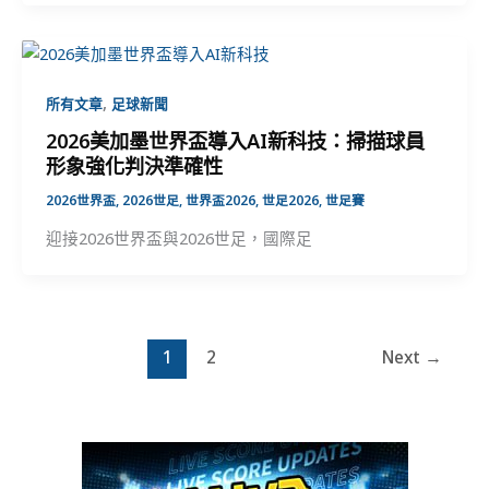
,
所有文章
足球新聞
2026美加墨世界盃導入AI新科技：掃描球員
形象強化判決準確性
2026世界盃
,
2026世足
,
世界盃2026
,
世足2026
,
世足賽
迎接2026世界盃與2026世足，國際足
1
2
Next
→