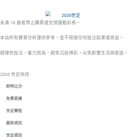
未滿 18 歲者禁止購買或兌領運動彩券。
本站所有賽事分析僅供參考，並不保證任何投注結果或收益。
請理性投注，量力而為，避免沉迷博彩，以免影響生活與家庭。
2026 世足快訊
即時比分
免費直播
世足賽程
最新資訊
世足資訊