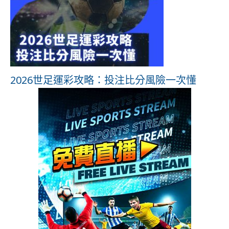
2026世足運彩攻略：投注比分風險一次懂