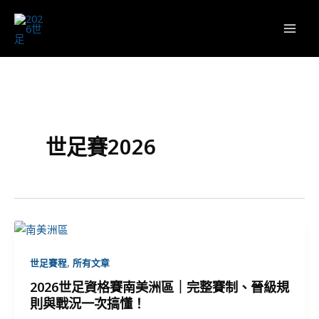
跳
至
主
要
內
容
世足賽2026
,
世足賽程
所有文章
2026世足資格賽南美洲區｜完整賽制、晉級規
則與戰況一次搞懂！