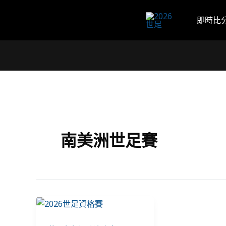
跳
至
即時比
主
要
內
容
南美洲世足賽