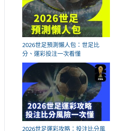
2026世足預測懶人包：世足比
分、運彩投注一次看懂
2026世足運彩攻略：投注比分風