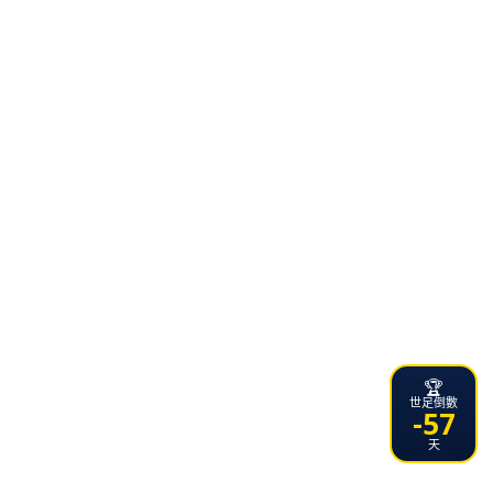
🏆
世足倒數
-57
天