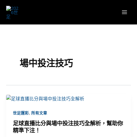
跳
至
主
要
內
容
場中投注技巧
,
世足運彩
所有文章
足球直播比分與場中投注技巧全解析，幫助你
精準下注！