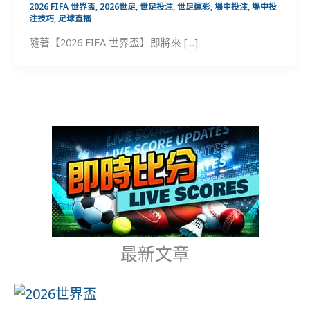
2026 FIFA 世界盃
,
2026世足
,
世足投注
,
世足運彩
,
場中投注
,
場中投
注技巧
,
足球直播
隨著【2026 FIFA 世界盃】即將來 […]
最新文章