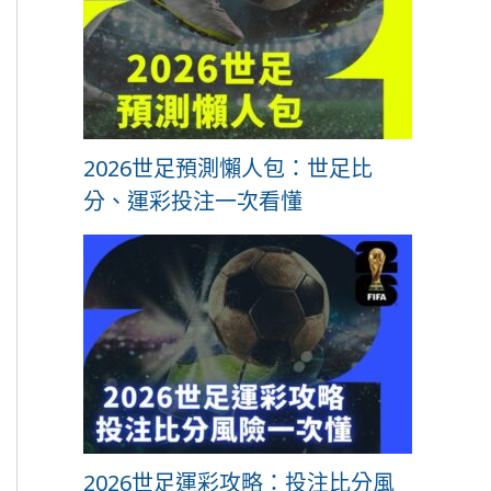
2026世足預測懶人包：世足比
分、運彩投注一次看懂
2026世足運彩攻略：投注比分風