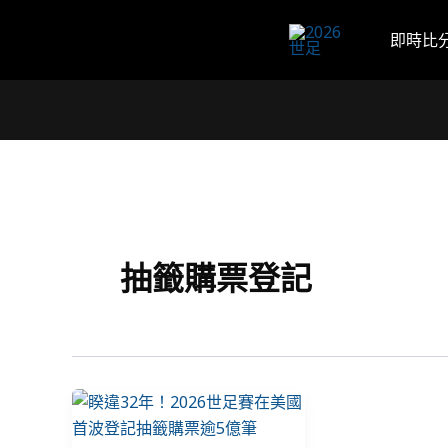
跳
至
即時比
主
要
內
容
抽籤購票登記