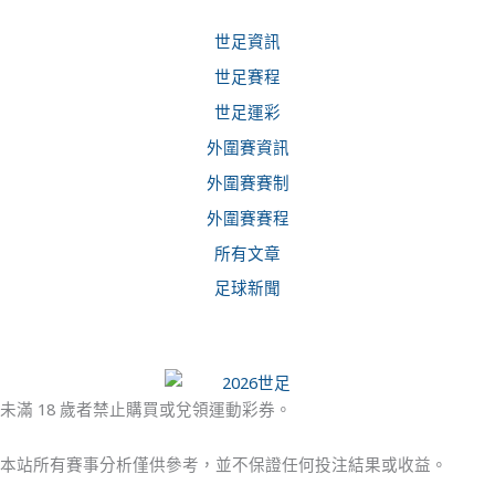
世足資訊
世足賽程
世足運彩
外圍賽資訊
外圍賽賽制
外圍賽賽程
所有文章
足球新聞
未滿 18 歲者禁止購買或兌領運動彩券。
本站所有賽事分析僅供參考，並不保證任何投注結果或收益。