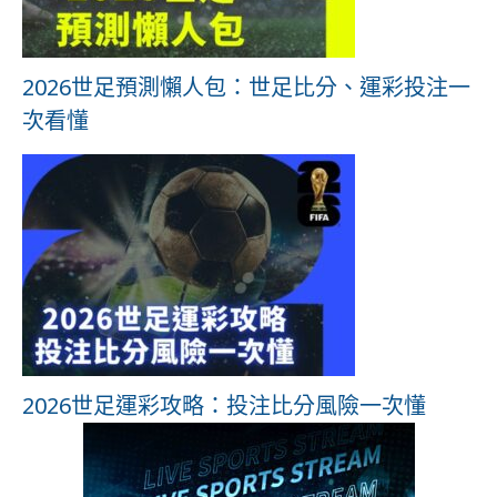
2026世足預測懶人包：世足比分、運彩投注一
次看懂
2026世足運彩攻略：投注比分風險一次懂