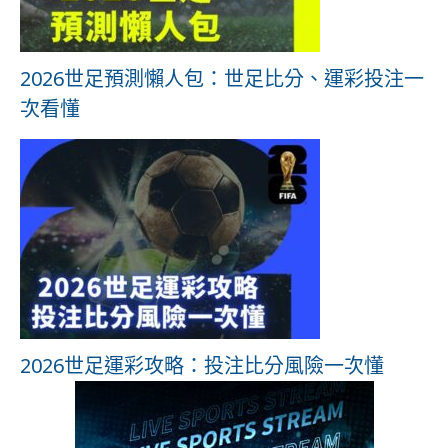
2026世足預測懶人包：世足比分、運彩投注一
次看懂
2026世足運彩攻略：投注比分風險一次懂