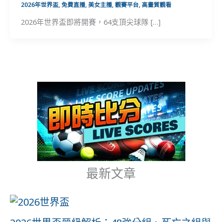
2026年世界盃
,
免費直播
,
美女主播
,
觀賽平台
,
高畫質觀看
2026年世界盃即將開賽，64支頂尖球隊 […]
最新文章