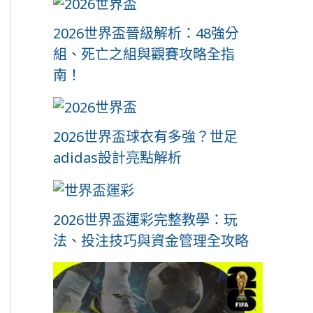
2026世界盃晉級解析：48強分
組、死亡之組與觀賽攻略全指
南！
2026世界盃球衣有多強？世足
adidas設計亮點解析
2026世界盃運彩完整教學：玩
法、投注技巧與資金管理全攻略