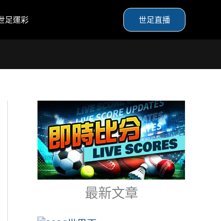
世足運彩
世足直播
最新文章