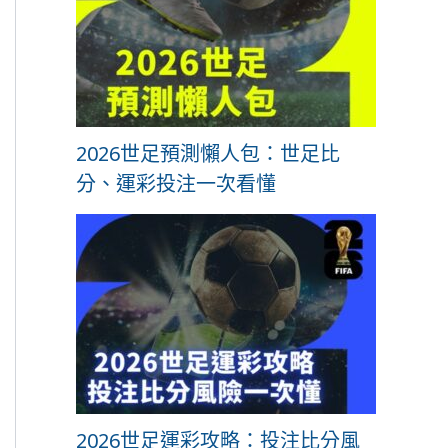
2026世足預測懶人包：世足比
分、運彩投注一次看懂
2026世足運彩攻略：投注比分風