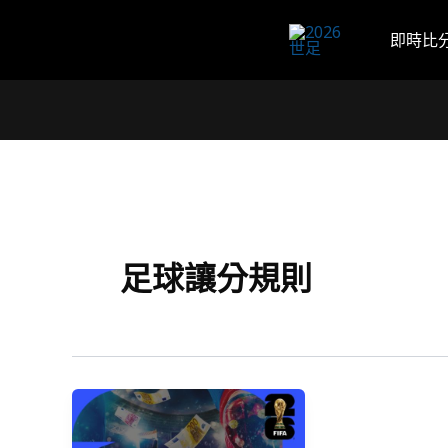
跳
至
即時比
主
要
內
容
足球讓分規則