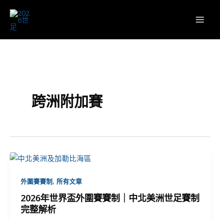
跳
至
主
要
內
容
跨洲附加賽
,
外圍賽賽制
所有文章
2026年世界盃外圍賽賽制｜中北美洲世足賽制
完整解析