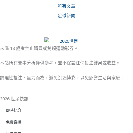
所有文章
足球新聞
未滿 18 歲者禁止購買或兌領運動彩券。
本站所有賽事分析僅供參考，並不保證任何投注結果或收益。
請理性投注，量力而為，避免沉迷博彩，以免影響生活與家庭。
2026 世足快訊
即時比分
免費直播