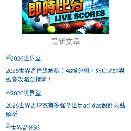
最新文章
2026世界盃晉級解析：48強分組、死亡之組與
觀賽攻略全指南！
2026世界盃球衣有多強？世足adidas設計亮點
解析