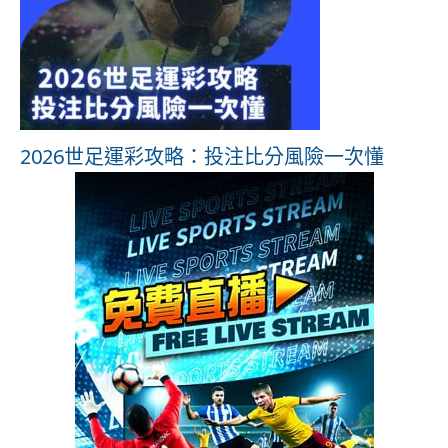
2026世足運彩攻略：投注比分風險一次懂