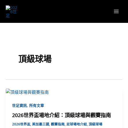
跳
至
主
要
內
容
頂級球場
,
世足資訊
所有文章
2026世界盃場地介紹：頂級球場與觀賽指南
2026世界盃
,
美加墨三國
,
觀賽指南
,
足球場地介紹
,
頂級球場