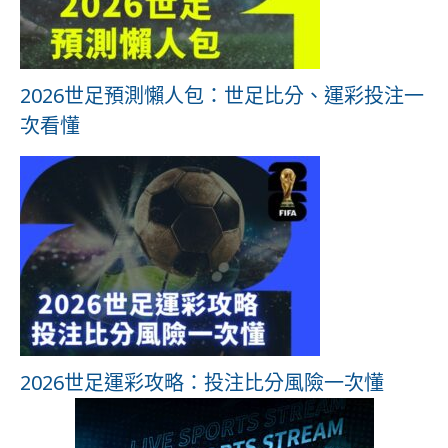
2026世足預測懶人包：世足比分、運彩投注一
次看懂
2026世足運彩攻略：投注比分風險一次懂