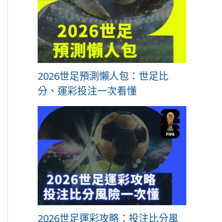
2026世足預測懶人包：世足比
分、運彩投注一次看懂
2026世足運彩攻略：投注比分風