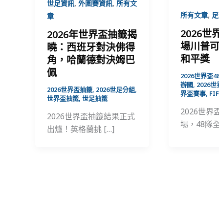
,
,
世足資訊
外圍賽資訊
所有文
,
所有文章
足
章
2026
2026年世界盃抽籤揭
場川普可
曉：西班牙對決佛得
和平獎
角，哈蘭德對決姆巴
佩
2026世界盃4
辦國
,
2026
2026世界盃抽籤
,
2026世足分組
,
界盃賽事
,
FI
世界盃抽籤
,
世足抽籤
2026世
2026世界盃抽籤結果正式
場，48隊
出爐！英格蘭挑 […]