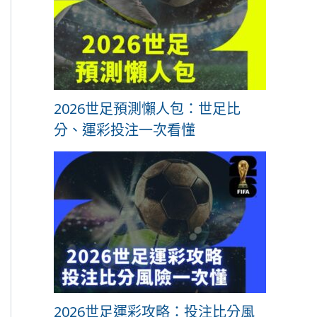
2026世足預測懶人包：世足比
分、運彩投注一次看懂
2026世足運彩攻略：投注比分風