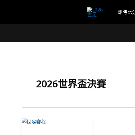
跳
至
即時比
主
要
內
容
2026世界盃決賽