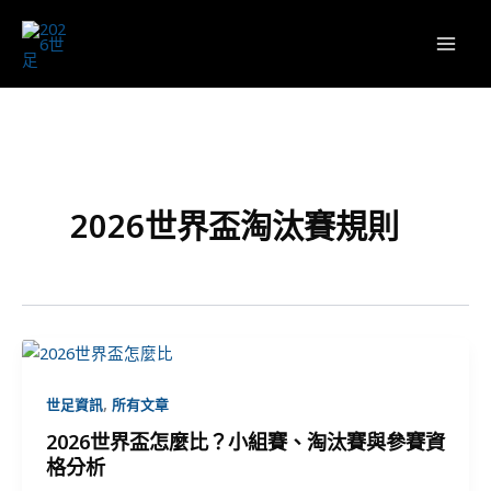
跳
至
主
要
內
容
2026世界盃淘汰賽規則
,
世足資訊
所有文章
2026世界盃怎麼比？小組賽、淘汰賽與參賽資
格分析