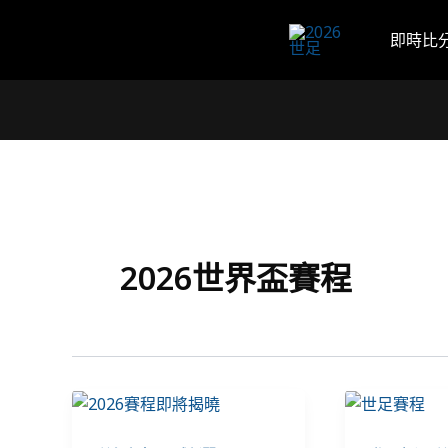
跳
至
即時比
主
要
內
容
2026世界盃賽程