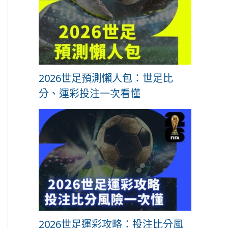
2026世足預測懶人包：世足比
分、運彩投注一次看懂
2026世足運彩攻略：投注比分風