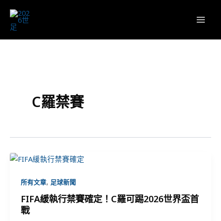
跳
至
主
要
內
容
C羅禁賽
,
所有文章
足球新聞
FIFA緩執行禁賽確定！C羅可踢2026世界盃首
戰