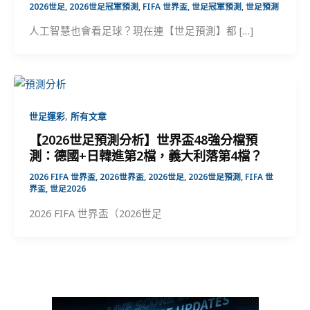
2026世足
,
2026世足冠軍預測
,
FIFA 世界盃
,
世足冠軍預測
,
世足預測
人工智慧也會看足球？現在連【世足預測】都 […]
,
世足運彩
所有文章
【2026世足預測分析】世界盃48強分檔預
測：德國+日韓進第2檔，義大利落第4檔？
2026 FIFA 世界盃
,
2026世界盃
,
2026世足
,
2026世足預測
,
FIFA 世
界盃
,
世足2026
2026 FIFA 世界盃（2026世足