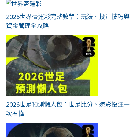
2026世界盃運彩完整教學：玩法、投注技巧與
資金管理全攻略
2026世足預測懶人包：世足比分、運彩投注一
次看懂