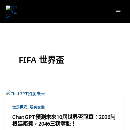
跳
至
主
要
內
容
FIFA 世界盃
,
世足運彩
所有文章
ChatGPT預測未來10屆世界盃冠軍：2026阿
根廷衛冕，2046三獅奪魁！