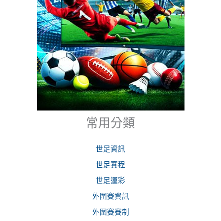
常用分類
世足資訊
世足賽程
世足運彩
外圍賽資訊
外圍賽賽制