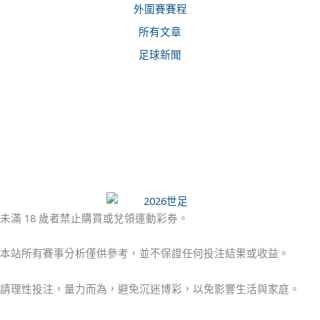
外圍賽賽程
所有文章
足球新聞
未滿 18 歲者禁止購買或兌領運動彩券。
本站所有賽事分析僅供參考，並不保證任何投注結果或收益。
請理性投注，量力而為，避免沉迷博彩，以免影響生活與家庭。