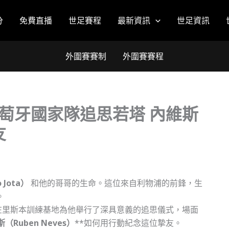
分
免費直播
世足賽程
最新資訊
世足資訊
外圍賽賽制
外圍賽賽程
萄牙國家隊追思若塔 內維斯
友
 Jota）
和他的哥哥的生命。這位來自利物浦的前鋒，生
。
在里斯本訓練基地為他舉行了深具意義的追思儀式，場面
（Ruben Neves）
**如何用行動紀念這位摯友。