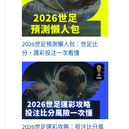
2026世足預測懶人包：世足比
分、運彩投注一次看懂
2026世足運彩攻略：投注比分風