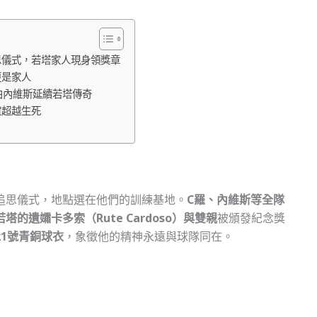
思儀式，若塔家人現身領獎章
更是家人
由內維斯延續若塔傳奇
誼超越生死
追思儀式，地點選在他們的訓練基地。
C羅、內維斯等全隊
若塔的遺孀卡多索（Rute Cardoso）與雙親
被頒發紀念獎
1號青銅球衣
，象徵他的精神永遠與球隊同在。