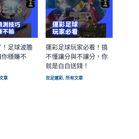
了！足球波膽
運彩足球玩家必看！搞
讓你穩賺不
不懂讓分與不讓分，你
就是白白送錢！
文章
世足運彩
,
所有文章