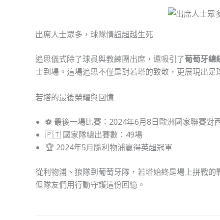
出席人士眾多，球隊情誼超越生死
追思儀式除了球員與教練團出席，還吸引了
葡萄牙總
士到場。這場追思不僅是對若塔的致敬，更展現出足
若塔的最後榮耀與回憶
⚽ 最後一場比賽：2024年6月8日歐洲國家聯賽對
🇵🇹 國家隊總出賽數：49場
🏆 2024年5月隨利物浦贏得英超冠軍
從利物浦、狼隊到葡萄牙隊，若塔始終是場上拼戰的
但隊友們用行動守護這份回憶。