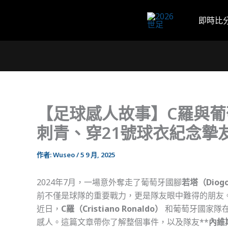
跳
至
即時比
主
要
內
容
【足球感人故事】C羅與葡
刺青、穿21號球衣紀念摯
作者:
Wuseo
/
5 9 月, 2025
2024年7月，一場意外奪走了葡萄牙國腳
若塔（Diogo
前不僅是球隊的重要戰力，更是隊友眼中難得的朋友
近日，
C羅（Cristiano Ronaldo）
和葡萄牙國家隊
感人。這篇文章帶你了解整個事件，以及隊友**
內維斯