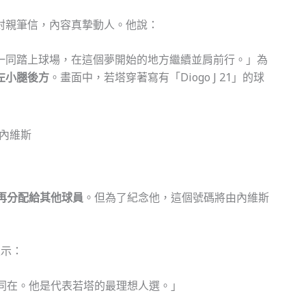
封親筆信，內容真摯動人。他說：
一同踏上球場，在這個夢開始的地方繼續並肩前行。」為
左小腿後方
。畫面中，若塔穿著寫有「Diogo J 21」的球
再分配給其他球員
。但為了紀念他，這個號碼將由內維斯
表示：
同在。他是代表若塔的最理想人選。」