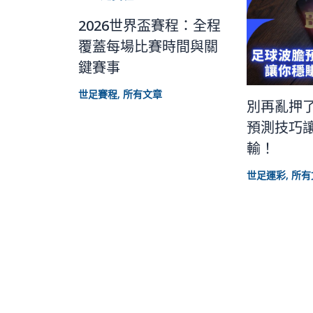
2026世界盃賽程：全程
覆蓋每場比賽時間與關
鍵賽事
世足賽程
,
所有文章
別再亂押
預測技巧
輸！
世足運彩
,
所有