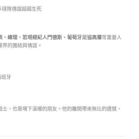
統、總理、若塔經紀人門德斯、葡萄牙足協高層
等重要人
球界的團結與情誼。
西班牙
戰士，也是場下溫暖的朋友。他的離開帶來無比的遺憾，