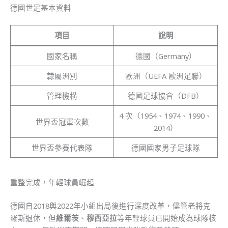
德國世足基本資料
項目
說明
國家名稱
德國（Germany）
隸屬洲別
歐洲（UEFA 歐洲足聯）
管理機構
德國足球協會（DFB）
4 次（1954、1974、1990、
世界盃冠軍次數
2014）
世界盃參賽代表隊
德國國家男子足球隊
重整完成，年輕球員崛起
德國自2018與2022年小組出局後進行深度改革，儘管老將克
羅斯退休，但
維爾茨
、
穆西亞拉
等年輕球員已開始成為球隊核