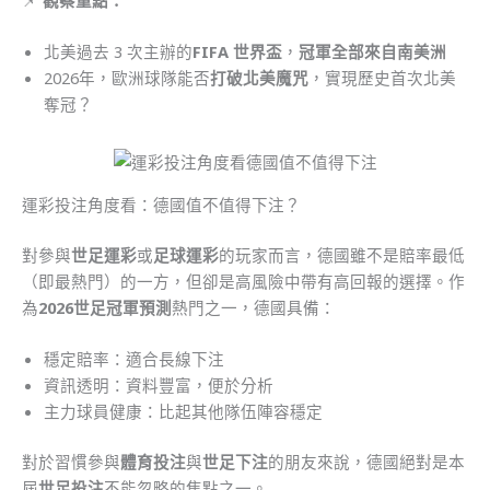
北美過去 3 次主辦的
FIFA 世界盃
，
冠軍全部來自南美洲
2026年，歐洲球隊能否
打破北美魔咒
，實現歷史首次北美
奪冠？
運彩投注角度看：德國值不值得下注？
對參與
世足運彩
或
足球運彩
的玩家而言，德國雖不是賠率最低
（即最熱門）的一方，但卻是高風險中帶有高回報的選擇。作
為
2026世足冠軍預測
熱門之一，德國具備：
穩定賠率：適合長線下注
資訊透明：資料豐富，便於分析
主力球員健康：比起其他隊伍陣容穩定
對於習慣參與
體育投注
與
世足下注
的朋友來說，德國絕對是本
屆
世足投注
不能忽略的焦點之一。