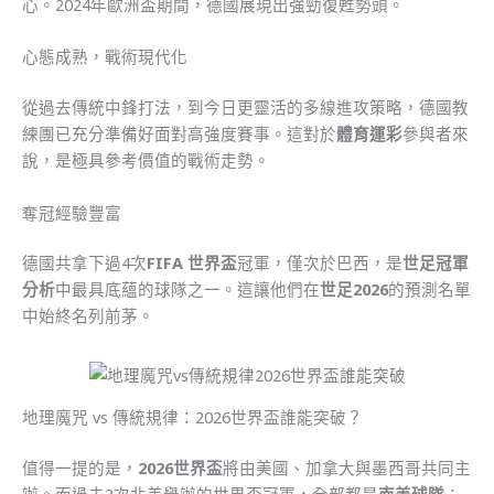
心。2024年歐洲盃期間，德國展現出強勁復甦勢頭。
心態成熟，戰術現代化
從過去傳統中鋒打法，到今日更靈活的多線進攻策略，德國教
練團已充分準備好面對高強度賽事。這對於
體育運彩
參與者來
說，是極具參考價值的戰術走勢。
奪冠經驗豐富
德國共拿下過4次
FIFA 世界盃
冠軍，僅次於巴西，是
世足冠軍
分析
中最具底蘊的球隊之一。這讓他們在
世足2026
的預測名單
中始終名列前茅。
地理魔咒 vs 傳統規律：2026世界盃誰能突破？
值得一提的是，
2026世界盃
將由美國、加拿大與墨西哥共同主