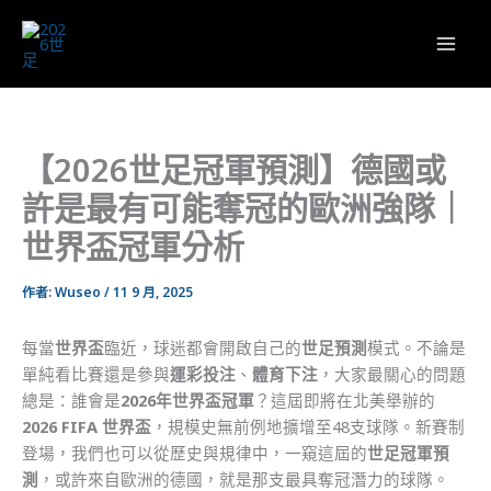
跳
至
主
要
內
容
【2026世足冠軍預測】德國或
許是最有可能奪冠的歐洲強隊｜
世界盃冠軍分析
作者:
Wuseo
/
11 9 月, 2025
每當
世界盃
臨近，球迷都會開啟自己的
世足預測
模式。不論是
單純看比賽還是參與
運彩投注
、
體育下注
，大家最關心的問題
總是：誰會是
2026年世界盃冠軍
？這屆即將在北美舉辦的
2026 FIFA 世界盃
，規模史無前例地擴增至48支球隊。新賽制
登場，我們也可以從歷史與規律中，一窺這屆的
世足冠軍預
測
，或許來自歐洲的德國，就是那支最具奪冠潛力的球隊。