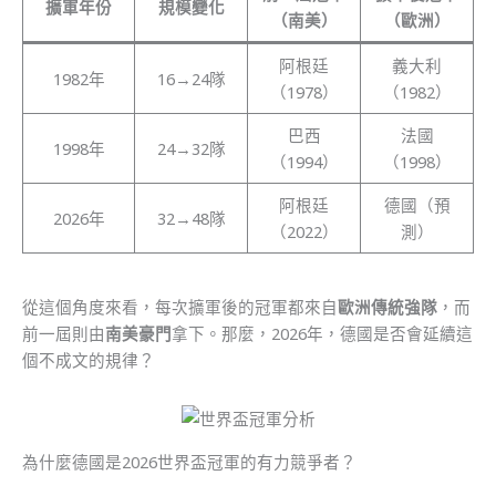
擴軍年份
規模變化
（南美）
（歐洲）
阿根廷
義大利
1982年
16→24隊
（1978）
（1982）
巴西
法國
1998年
24→32隊
（1994）
（1998）
阿根廷
德國（預
2026年
32→48隊
（2022）
測）
從這個角度來看，每次擴軍後的冠軍都來自
歐洲傳統強隊
，而
前一屆則由
南美豪門
拿下。那麼，2026年，德國是否會延續這
個不成文的規律？
為什麼德國是2026世界盃冠軍的有力競爭者？