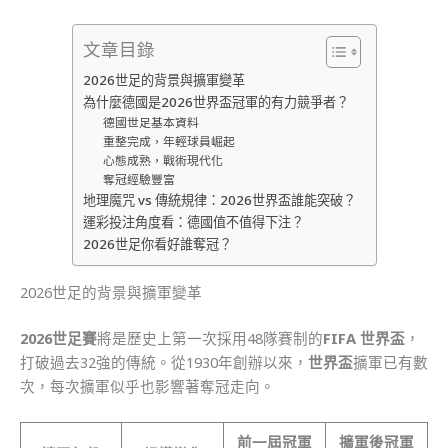
文章目錄
2026世足的背景與擴軍變革
為什麼德國是2026世界盃冠軍的有力競爭者？
德國世足基本資料
重整完成，年輕球員崛起
心態成熟，戰術現代化
奪冠經驗豐富
地理魔咒 vs 傳統規律：2026世界盃誰能突破？
運彩投注角度看：德國值不值得下注？
2026世足你看好誰奪冠？
2026世足的背景與擴軍變革
2026世足賽
將是歷史上第一次採用48隊賽制的
FIFA 世界盃
，
打破過去32強的傳統。從1930年創辦以來，
世界盃
擴軍已有數
次，每次擴軍似乎也影響著奪冠走向。
前一屆冠軍
擴軍後冠軍