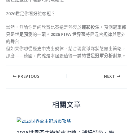
2026世足你看好誰奪冠？
當然，無論你是純欣賞比賽還是熱衷於
運彩投注
，預測冠軍都
只是
世足預測
的一環。
2026 FIFA 世界盃
將是混合規律與意外
的舞台。
但如果你想從歷史中找出規律，結合現實球隊狀態做出策略，
那麼——德國，的確是本屆最值得一試的
世足冠軍分析
對象。
PREVIOUS
NEXT
相關文章
2026世界盃主辦城市攻略：球場特色、旅