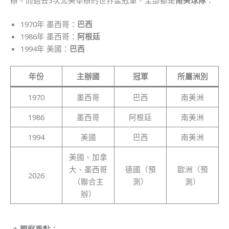
辦。而過去3次北美舉辦的世界盃冠軍，全部都是
南美球隊
：
1970年 墨西哥：
巴西
1986年 墨西哥：
阿根廷
1994年 美國：
巴西
年份
主辦國
冠軍
所屬洲別
1970
墨西哥
巴西
南美洲
1986
墨西哥
阿根廷
南美洲
1994
美國
巴西
南美洲
美國、加拿
大、墨西哥
德國（預
歐洲（預
2026
（聯合主
測）
測）
辦）
📌
觀察重點：