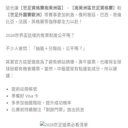
這也讓【
世足資格賽南美洲區
】、【
南美洲區世足資格賽
】和
【
世足外圍賽歐洲
】等賽事更加刺激，像阿根廷、巴西、哥倫
比亞、法國、英格蘭等強隊都全力以赴！
2026世界盃這樣的售票制度公平嗎？
不少人會問：「抽籤＋分階段，公平嗎？」
其實官方這麼做是為了避免網站擠爆、黃牛搶票，也確保全球
球迷都有機會購票。當然，中籤還是有點運氣成分，所以建
議：
提前註冊帳號
準備好 Visa 卡
多參加抽籤階段，提升成功機率
比賽前持續關注「剩餘門票」放出訊息