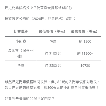
世足門票價格多少？便宜與最貴都整理給你
根據官方公佈的【2026世足門票價格】資料：
比賽階段
最低票價（美元）
最高票價（美元）
小組賽
$60
約 $300
淘汰賽（16強~4
約 $100 起
約 $1200+
強）
決賽
約 $500 起
$6730
雖然
世足門票價格
區間很廣，但小組賽的入門票價相對親民。
如果你只是想體驗氣氛，那$60美元的小組賽票其實很值得！
能買哪些種類的2026世足門票？