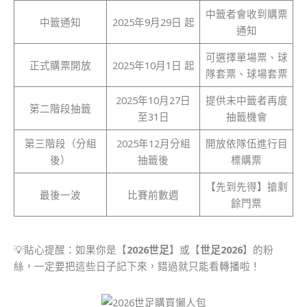
中籤者會收到購票
中籤通知
2025年9月29日 起
通知
可選擇單場票、球
正式購票開放
2025年10月1日 起
隊套票、球場套票
2025年10月27日
提供未中籤者再度
第二階段抽籤
至31日
抽籤機會
第三階段（分組
2025年12月分組
開放依隊伍進行目
後）
抽籤後
標購票
【先到先得】搶剩
最後一波
比賽前數週
餘門票
💡貼心提醒：如果你是【
2026世足
】或【
世足2026
】的粉
絲，一定要把這些日子記下來，錯過就只能看轉播啦！