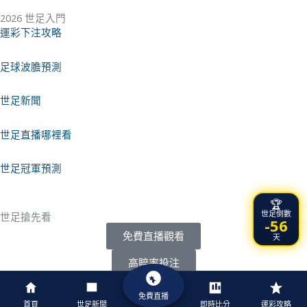
2026 世足入門
運彩下注攻略
足球波膽預測
世足新聞
世足直播哪裡看
世足冠軍預測
🏆
世足倒數
世足搶先看
-56
免費直播觀看
天
高賠率投注
免費直播
© 2026 世足球報網 | 全球足球資訊平台
首頁
世足新聞
即時比分
運彩攻略