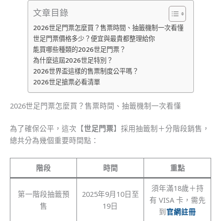
文章目錄
2026世足門票怎麼買？售票時間、抽籤機制一次看懂
世足門票價格多少？便宜與最貴都整理給你
能買哪些種類的2026世足門票？
為什麼這屆2026世足特別？
2026世界盃這樣的售票制度公平嗎？
2026世足搶票必看清單
2026世足門票怎麼買？售票時間、抽籤機制一次看懂
為了確保公平，這次【
世足門票
】採用抽籤制＋分階段銷售，
總共分為幾個重要時間點：
階段
時間
重點
須年滿18歲＋持
第一階段抽籤預
2025年9月10日至
有 VISA 卡，需先
售
19日
到
官網註冊