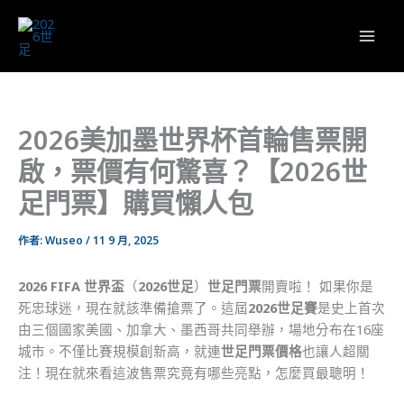
跳
至
主
要
內
容
2026美加墨世界杯首輪售票開
啟，票價有何驚喜？【2026世
足門票】購買懶人包
作者:
Wuseo
/
11 9 月, 2025
2026 FIFA 世界盃
（
2026世足
）
世足門票
開賣啦！
如果你是
死忠球迷，現在就該準備搶票了。這屆
2026世足賽
是史上首次
由三個國家美國、加拿大、墨西哥共同舉辦，場地分布在16座
城市。不僅比賽規模創新高，就連
世足門票價格
也讓人超關
注！現在就來看這波售票究竟有哪些亮點，怎麼買最聰明！