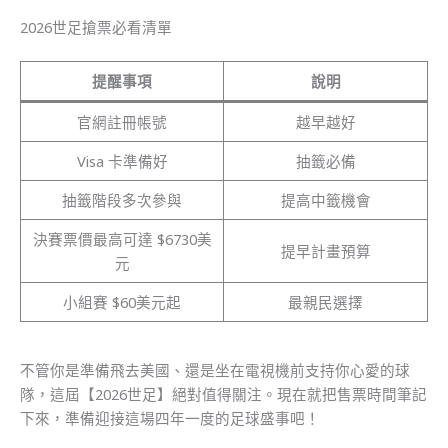
2026世足搶票必看清單
提醒事項
說明
官網註冊帳號
越早越好
Visa 卡準備好
抽籤必備
抽籤階段多次參與
提高中籤機會
決賽票價最高可達 $6730美
提早計畫預算
元
小組賽 $60美元起
最親民選擇
不管你是準備飛去美國、還是坐在電視機前支持你心愛的球
隊，這屆【2026世足】絕對值得關注。現在就把售票時間筆記
下來，準備迎接這場四年一度的足球盛事吧！