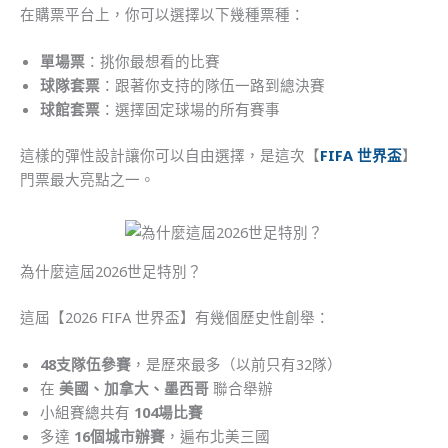
在購票平台上，你可以選擇以下幾種票種：
單場票
：挑你最想看的比賽
球隊套票
：跟著你支持的隊伍一路到總決賽
球館套票
：選擇固定球場的所有賽事
這樣的彈性設計讓你可以自由選擇，是這次【
FIFA 世界盃
】
門票最大亮點之一。
為什麼這屆2026世足特別？
這屆【2026 FIFA 世界盃】有幾個歷史性創舉：
48支隊伍參賽
，是歷來最多（以前只有32隊）
在
美國、加拿大、墨西哥
聯合舉辦
小組賽總共有
104場比賽
多達
16個城市辦賽
，遍布北美三國