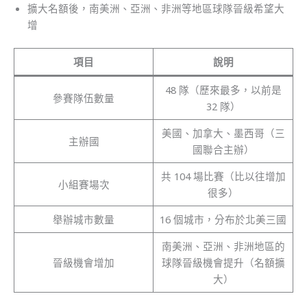
擴大名額後，南美洲、亞洲、非洲等地區球隊晉級希望大
增
項目
說明
48 隊（歷來最多，以前是
參賽隊伍數量
32 隊）
美國、加拿大、墨西哥（三
主辦國
國聯合主辦）
共 104 場比賽（比以往增加
小組賽場次
很多）
舉辦城市數量
16 個城市，分布於北美三國
南美洲、亞洲、非洲地區的
晉級機會增加
球隊晉級機會提升（名額擴
大）