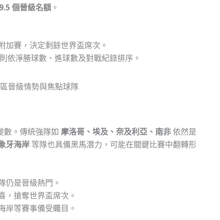
9.5 個晉級名額
。
附加賽，決定剩餘世界盃席次。
分相同則依淨勝球數、進球數及對戰紀錄排序。
變數。傳統強隊如
摩洛哥、埃及、奈及利亞、南非
依然是
象牙海岸
等隊也具備黑馬潛力，可能在關鍵比賽中翻轉形
隊仍是晉級熱門。
喜，搶奪世界盃席次。
象牙海岸等賽事備受矚目。