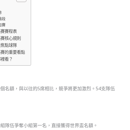
排
階段
加賽
格賽賽程表
格賽核心規則
與焦點球隊
格賽的重要看點
哪裡看？
.5個名額，與以往的5席相比，競爭將更加激烈。54支隊伍
0月。9組隊伍爭奪小組第一名，直接獲得世界盃名額。