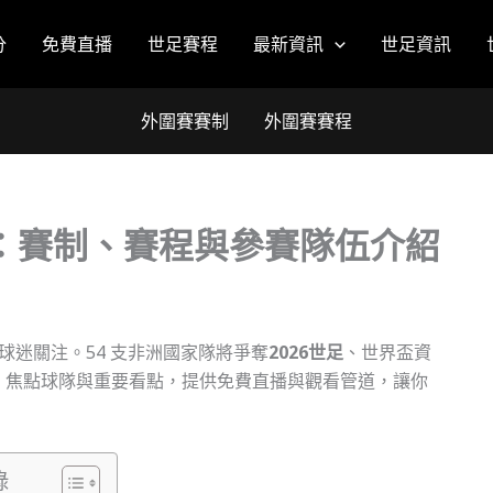
分
免費直播
世足賽程
最新資訊
世足資訊
外圍賽賽制
外圍賽賽程
賽：賽制、賽程與參賽隊伍介紹
球迷關注。54 支非洲國家隊將爭奪
2026世足
、世界盃資
勢、焦點球隊與重要看點，提供免費直播與觀看管道，讓你
錄