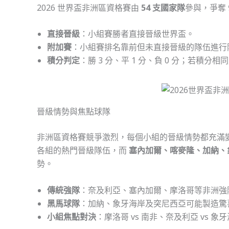
2026 世界盃非洲區資格賽由
54 支國家隊
參與，爭奪
直接晉級
：小組賽勝者直接晉級世界盃。
附加賽
：小組賽排名靠前但未直接晉級的隊伍進行
積分判定
：勝 3 分、平 1 分、負 0 分；若積
晉級情勢與焦點球隊
非洲區資格賽競爭激烈，每個小組的晉級情勢都充滿
各組的熱門晉級隊伍，而
塞內加爾、喀麥隆、加納、
勢。
傳統強隊
：奈及利亞、塞內加爾、摩洛哥等非洲強
黑馬球隊
：加納、象牙海岸及突尼西亞可能製造驚
小組焦點對決
：摩洛哥 vs 南非、奈及利亞 vs 