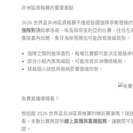
非洲區資格賽的重要看點
2026 世界盃非洲區資格賽不僅是各國強隊爭奪晉
強隊對決
如摩洛哥、埃及與奈及利亞的比賽，往往左
像是塞內加爾、象牙海岸等隊伍可能改寫晉級局勢。
強隊之間的競爭激烈，每場比賽都可能決定晉級命
部分小組內黑馬崛起，可能改寫非洲傳統格局。
球員個人狀態與傷病影響晉級形勢。
免費直播哪裡看？
想追蹤 2026 世界盃非洲區資格賽的精彩賽事嗎？球
看。多數比賽將提供
線上直播與重播服務
，讓觀眾不
間。