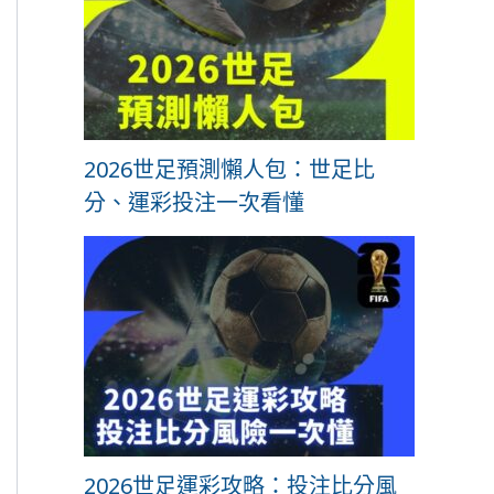
2026世足預測懶人包：世足比
分、運彩投注一次看懂
2026世足運彩攻略：投注比分風