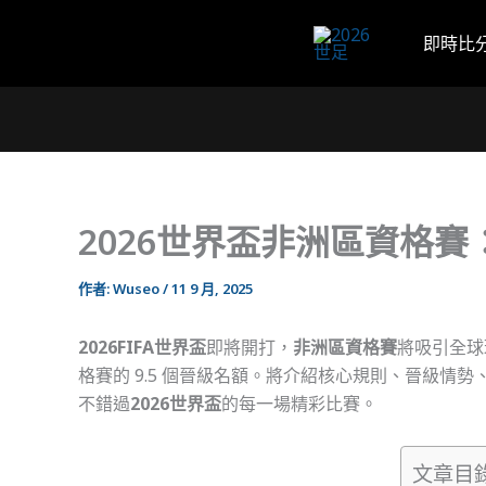
跳
至
即時比
主
要
內
容
2026世界盃非洲區資格
作者:
Wuseo
/
11 9 月, 2025
2026FIFA世界盃
即將開打，
非洲區資格賽
將吸引全球
格賽的 9.5 個晉級名額。將介紹核心規則、晉級情
不錯過
2026世界盃
的每一場精彩比賽。
文章目