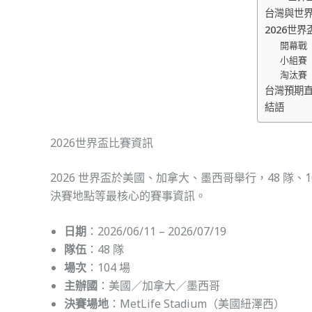
台灣與世
2026世界
開幕戰
小組賽（6
淘汰賽
台灣預期
結語
2026世界盃比賽資訊
2026 世界盃於美國、加拿大、墨西哥舉行，48 隊
決賽地點等最核心的賽事資訊。
日期
：2026/06/11 – 2026/07/19
隊伍
：48 隊
場次
：104 場
主辦國
：美國／加拿大／墨西哥
決賽場地
：MetLife Stadium（美國紐澤西）