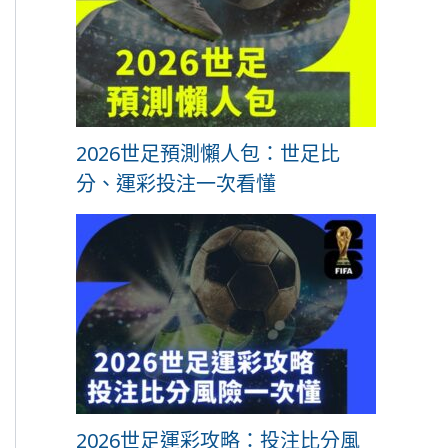
2026世足預測懶人包：世足比
分、運彩投注一次看懂
2026世足運彩攻略：投注比分風