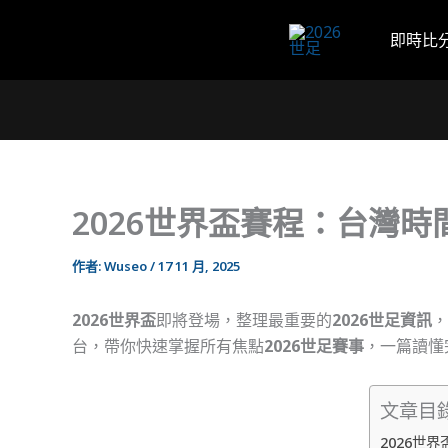
跳
至
即時比
主
要
內
容
2026世界盃賽程：台灣
作者:
Wuseo
/
17 11 月, 2025
2026世界盃
即將登場，整理最重要的
2026世足資訊
，
台，帶你快速掌握所有焦點
2026世足賽事
，一篇讀懂
文章目
2026世