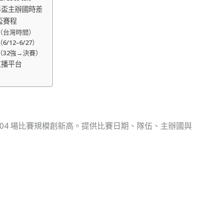
界盃主辦國時差
盃賽程
（台灣時間）
/12–6/27）
（32強→決賽）
直播平台
、104 場比賽規模創新高。提供比賽日期、隊伍、主辦國與