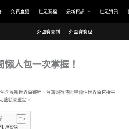
分
免費直播
世足賽程
最新資訊
世足資訊
外圍賽賽制
外圍賽賽程
時間懶人包一次掌握！
包含最新
世界盃賽程
、台灣觀賽時間與預估
世界盃直播
平
完整觀賽重點。
錄
界盃比賽資訊