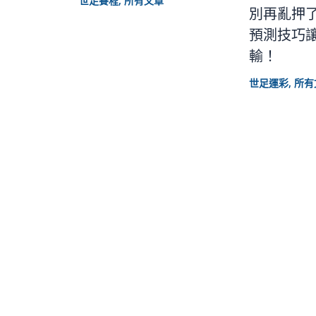
世足賽程
,
所有文章
別再亂押
預測技巧
輸！
世足運彩
,
所有