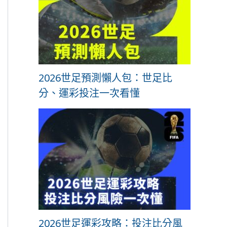
2026世足預測懶人包：世足比
分、運彩投注一次看懂
2026世足運彩攻略：投注比分風