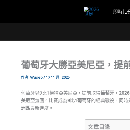
跳
至
即時比
主
要
內
容
葡萄牙大勝亞美尼亞，提前
作者:
Wuseo
/
17 11 月, 2025
葡萄牙以9比1橫掃亞美尼亞，提前取得
葡萄牙
，
202
美尼亞
氛圍。比賽成為
9比1葡萄牙
的經典戰役，同時
洲區
最新進度。
文章目錄