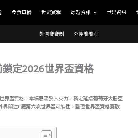
分
免費直播
世足賽程
最新資訊
世足資訊
外圍賽賽制
外圍賽賽程
鎖定2026世界盃資格
6世界盃
資格。本場展現驚人火力，穩定延續
葡萄牙大勝亞
外界關注
C羅第六次世界盃
可能性。整理
世界盃資格賽歐