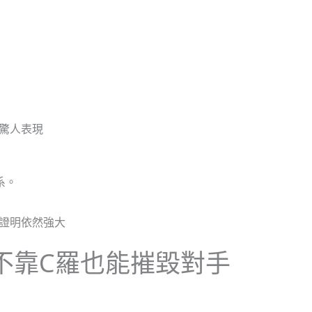
的驚人表現
系。
不靠C羅也能摧毀對手