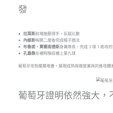
發
拉莫斯
前場施壓得手，反超比數
內維斯
梅開二度後完成帽子戲法
布魯諾・費爾南德斯
身兼隊長，完成 3 球 1 助攻
孔塞桑
在補時階段補上第九球
葡萄牙攻勢層層堆疊，展現成熟與速度兼具的進攻體
葡萄牙證明依然強大，