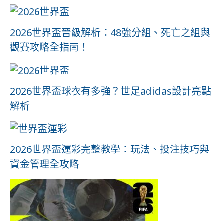
2026世界盃晉級解析：48強分組、死亡之組與
觀賽攻略全指南！
2026世界盃球衣有多強？世足adidas設計亮點
解析
2026世界盃運彩完整教學：玩法、投注技巧與
資金管理全攻略