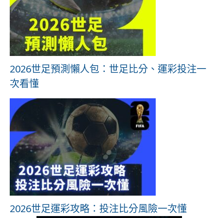
2026世足預測懶人包：世足比分、運彩投注一
次看懂
2026世足運彩攻略：投注比分風險一次懂