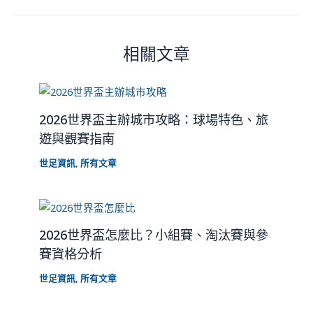
相關文章
2026世界盃主辦城市攻略：球場特色、旅
遊與觀賽指南
世足資訊
,
所有文章
2026世界盃怎麼比？小組賽、淘汰賽與參
賽資格分析
世足資訊
,
所有文章