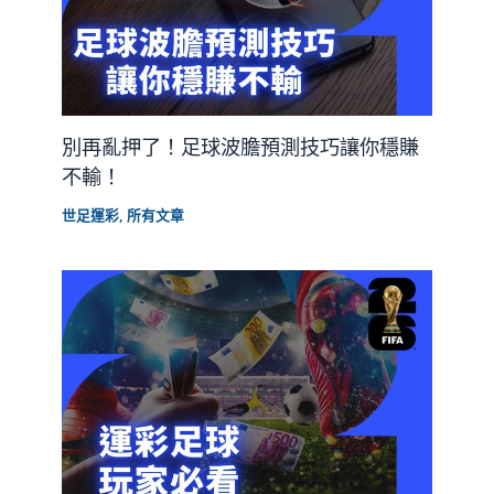
別再亂押了！足球波膽預測技巧讓你穩賺
不輸！
世足運彩
,
所有文章