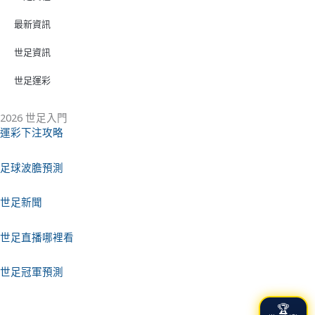
最新資訊
世足資訊
世足運彩
2026 世足入門
運彩下注攻略
足球波膽預測
世足新聞
世足直播哪裡看
世足冠軍預測
🏆