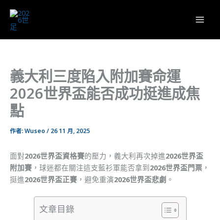
跳
至
主
要
內
容
義大利三度陷入附加賽命運
2026世界盃能否成功挺進成焦
點
作者:
Wuseo
/
26 11 月, 2025
面對
2026世界盃資格賽
的壓力，義大利再次掉進
2026世界盃
附加賽
，球迷都在關注這支藍衫軍能否拿到
2026世界盃門票
，
挺進
2026世界盃正賽
，避免重演
2026世界盃悲劇
。
文章目錄