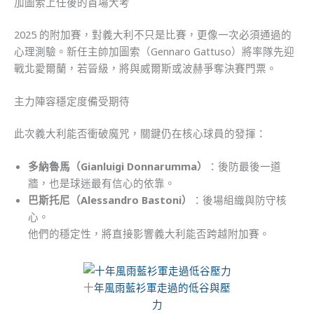
加圖索上任後的首場大考
2025 的附加賽，對義大利不只是比賽，更像一次必須通過的
心理測驗。新任主帥加圖索（Gennaro Gattuso）將率隊先迎
戰北愛爾蘭，若晉級，將與威爾斯或波赫爭奪決賽門票。
主力陣容穩定度備受期待
此次義大利能否衝破魔咒，關鍵仍在核心球員的發揮：
多納魯馬（Gianluigi Donnarumma）
：後防最後一道
牆，也是球迷最有信心的依靠。
巴斯托尼（Alessandro Bastoni）
：後場組織與防守核
心。
他們的穩定性，將直接影響義大利能否跨越附加賽。
十
年風雨藍衫軍走過的低谷與壓
力