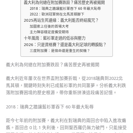
義大利為何總在附加賽跌跤？痛苦歷史再被揭開
2018：瑞典之牆讓藍衫軍吞下 60 年最大恥辱
2022：歐洲冠軍倒在北馬其頓腳下
2025再站生死邊緣：義大利能否終結魔咒？
加圖索上任後的首場大考
主力陣容穩定度備受期待
十年風雨：藍衫軍走過的低谷與壓力
2026：只是資格賽？還是義大利足球的轉捩點？
三度附加賽：是宿命還是重生的契機？
義大利為何總在附加賽跌跤？痛苦歷史再被揭開
義大利近年屢次在世界盃附加賽折戟，從2018瑞典到2022北
馬其頓，關鍵時刻失利已成藍衫軍的共同噩夢。分析義大利跌
落附加賽困境的歷史根源，帶你重新拼湊這段痛苦記憶。
2018：瑞典之牆讓藍衫軍吞下 60 年最大恥辱
距今七年前的附加賽，義大利在對瑞典的兩回合中陷入進攻癱
瘓。首回合 0 比 1 失利後，回到聖西羅仍無力破門，只能接受