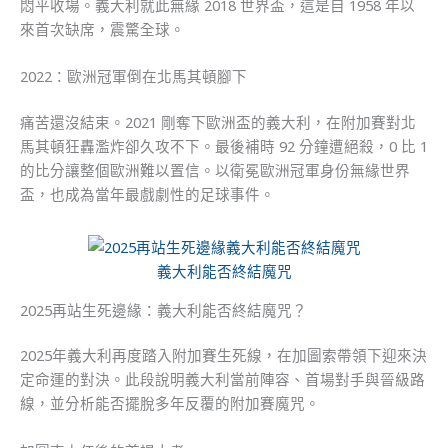
悶平收場。義大利就此無緣 2018 世界盃，這是自 1958 年以
來首次缺席，震驚全球。
2022：歐洲冠軍倒在北馬其頓腳下
痛苦還沒結束。2021 剛奪下歐洲盃的義大利，在附加賽對北
馬其頓狂轟濫炸卻久攻不下。最後補時 92 分鐘遭絕殺，0 比 1
的比分讓整個歐洲難以置信。以衛冕歐洲冠軍身份無緣世界
盃，也成為當年最戲劇性的足球事件。
義大利能否終結魔咒
2025再站生死邊緣：義大利能否終結魔咒？
2025年義大利再度踏入附加賽生死線，在加圖索帶領下迎來決
定命運的對決。此段說明義大利當前陣容、首場對手與晉級路
線，並分析能否擺脫多年反覆的附加賽魔咒。