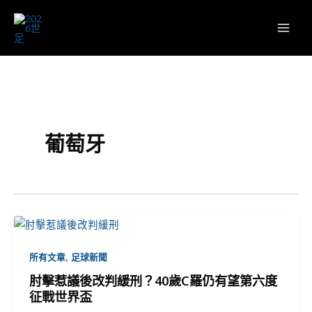
跳
至
主
要
內
容
葡萄牙
,
所有文章
足球新聞
肘擊惹議後改判緩刑？40歲C羅仍有望第六度
征戰世界盃