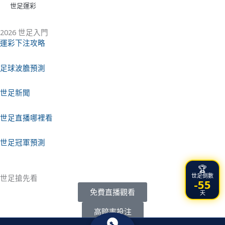
世足運彩
2026 世足入門
運彩下注攻略
足球波膽預測
世足新聞
世足直播哪裡看
世足冠軍預測
🏆
世足倒數
世足搶先看
-55
免費直播觀看
天
高賠率投注