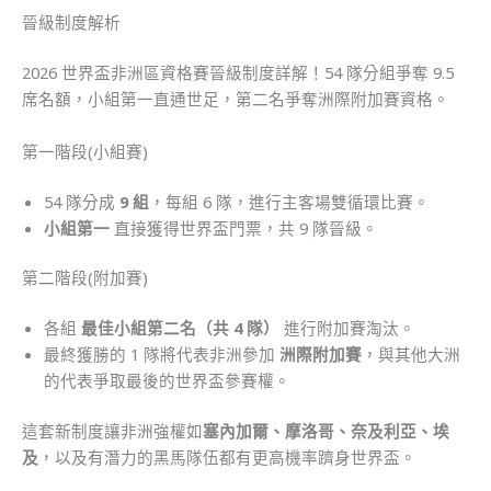
晉級制度解析
2026 世界盃非洲區資格賽晉級制度詳解！54 隊分組爭奪 9.5
席名額，小組第一直通世足，第二名爭奪洲際附加賽資格。
第一階段(小組賽)
54 隊分成
9 組
，每組 6 隊，進行主客場雙循環比賽。
小組第一
直接獲得世界盃門票，共 9 隊晉級。
第二階段(附加賽)
各組
最佳小組第二名（共 4 隊）
進行附加賽淘汰。
最終獲勝的 1 隊將代表非洲參加
洲際附加賽
，與其他大洲
的代表爭取最後的世界盃參賽權。
這套新制度讓非洲強權如
塞內加爾、摩洛哥、奈及利亞、埃
及
，以及有潛力的黑馬隊伍都有更高機率躋身世界盃。