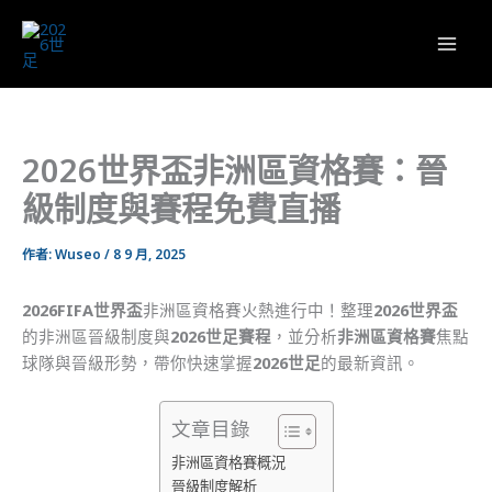
跳
至
主
要
內
容
2026世界盃非洲區資格賽：晉
級制度與賽程免費直播
作者:
Wuseo
/
8 9 月, 2025
2026FIFA世界盃
非洲區資格賽火熱進行中！整理
2026世界盃
的非洲區晉級制度與
2026世足賽程
，並分析
非洲區資格賽
焦點
球隊與晉級形勢，帶你快速掌握
2026世足
的最新資訊。
文章目錄
非洲區資格賽概況
晉級制度解析