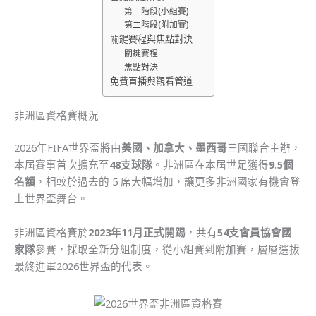
第一階段(小組賽)
第二階段(附加賽)
關鍵賽程與焦點對決
關鍵賽程
焦點對決
免費直播與觀看管道
非洲區資格賽概況
2026年FIFA世界盃將由
美國、加拿大、墨西哥
三國聯合主辦，
本屆賽事首次擴充至
48支球隊
。非洲區在本屆世足獲得
9.5個
名額
，相較於過去的 5 席大幅增加，讓更多非洲國家有機會登
上世界盃舞台。
非洲區資格賽於
2023年11月正式開踢
，共有
54支會員協會國
家隊
參賽，採取全新分組制度，從小組賽到附加賽，層層選拔
最終進軍2026世界盃的代表。