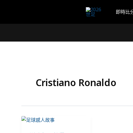
跳
至
即時比
主
要
內
容
Cristiano Ronaldo