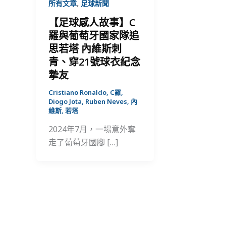
,
所有文章
足球新聞
【足球感人故事】C
羅與葡萄牙國家隊追
思若塔 內維斯刺
青、穿21號球衣紀念
摯友
Cristiano Ronaldo
,
C羅
,
Diogo Jota
,
Ruben Neves
,
內
維斯
,
若塔
2024年7月，一場意外奪
走了葡萄牙國腳 […]