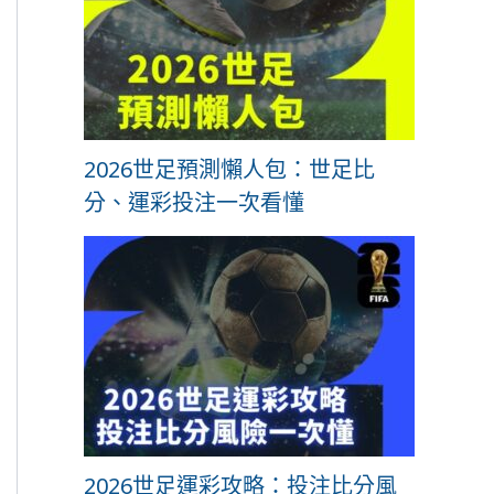
2026世足預測懶人包：世足比
分、運彩投注一次看懂
2026世足運彩攻略：投注比分風